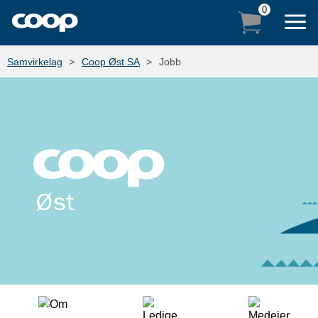
0
Samvirkelag
Coop Øst SA
Jobb
NETTHANDEL
BUTIKKVELGER
LOGG INN
PRODUKTER
COOP MEDLEM