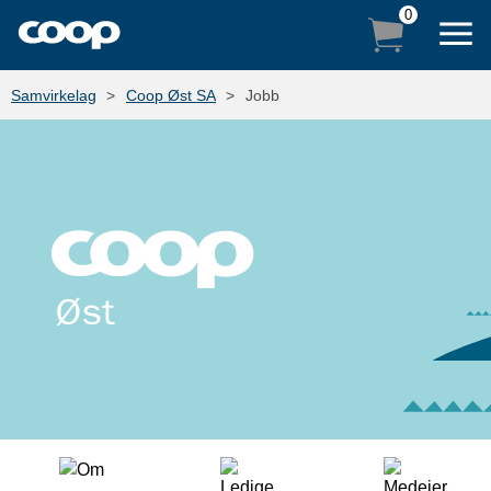
0
Samvirkelag
Coop Øst SA
Jobb
NETTHANDEL
BUTIKKVELGER
LOGG INN
PRODUKTER
COOP MEDLEM