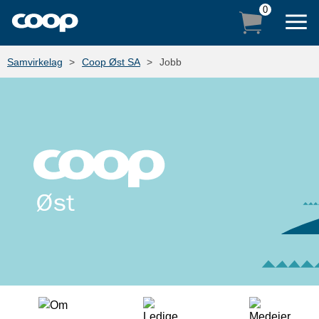
0
Samvirkelag
Coop Øst SA
Jobb
NETTHANDEL
BUTIKKVELGER
LOGG INN
PRODUKTER
COOP MEDLEM